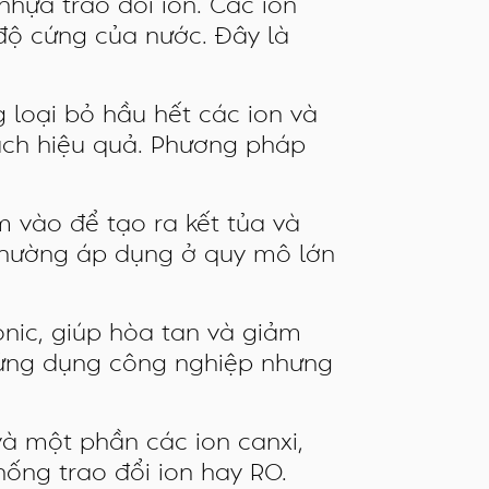
ựa trao đổi ion. Các ion
độ cứng của nước. Đây là
 loại bỏ hầu hết các ion và
ch hiệu quả. Phương pháp
 vào để tạo ra kết tủa và
 thường áp dụng ở quy mô lớn
onic, giúp hòa tan và giảm
 ứng dụng công nghiệp nhưng
và một phần các ion canxi,
ống trao đổi ion hay RO.