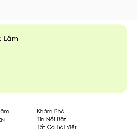
úc Lâm
Lâm
Khám Phá
Tin Nổi Bật
CM
Tất Cả Bài Viết