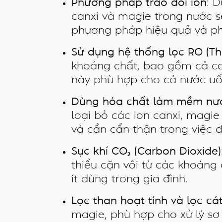
Phương pháp trao đổi ion
: 
canxi và magie trong nước s
phương pháp hiệu quả và phổ
Sử dụng hệ thống lọc RO (T
khoáng chất, bao gồm cả c
này phù hợp cho cả nước uố
Dùng hóa chất làm mềm nư
loại bỏ các ion canxi, magi
và cần cẩn thận trong việc đ
Sục khí CO₂ (Carbon Dioxide)
thiểu cặn vôi từ các khoán
ít dùng trong gia đình.
Lọc than hoạt tính và lọc cá
magie, phù hợp cho xử lý sơ