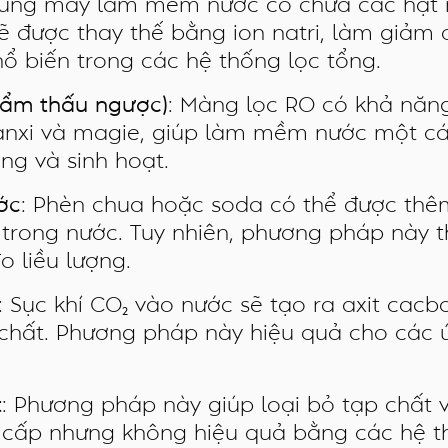
Dùng máy làm mềm nước có chứa các hạt nh
ẽ được thay thế bằng ion natri, làm giảm 
 biến trong các hệ thống lọc tổng.
hẩm thấu ngược)
: Màng lọc RO có khả năng
anxi và magie, giúp làm mềm nước một cá
ng và sinh hoạt.
ớc
: Phèn chua hoặc soda có thể được thêm
e trong nước. Tuy nhiên, phương pháp này
o liều lượng.
: Sục khí CO₂ vào nước sẽ tạo ra axit cacb
g chất. Phương pháp này hiệu quả cho các
t
: Phương pháp này giúp loại bỏ tạp chất 
 cấp nhưng không hiệu quả bằng các hệ th