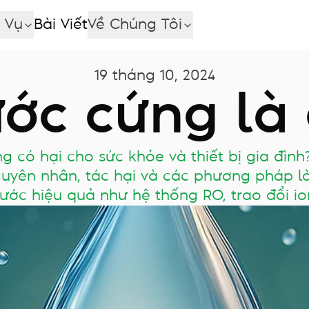
 Vụ
Bài Viết
Về Chúng Tôi
19 tháng 10, 2024
ớc cứng là 
 có hại cho sức khỏe và thiết bị gia đình
uyên nhân, tác hại và các phương pháp
ước hiệu quả như hệ thống RO, trao đổi io