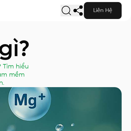
Liên Hệ
gì?
? Tìm hiểu
 làm mềm
n.