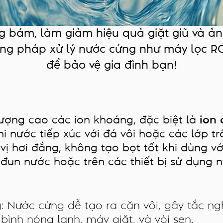
 bám, làm giảm hiệu quả giặt giũ và ả
 pháp xử lý nước cứng như máy lọc RO, 
để bảo vệ gia đình bạn!
ợng cao các ion khoáng, đặc biệt là
ion 
i nước tiếp xúc với đá vôi hoặc các lớp t
vị hơi đắng, không tạo bọt tốt khi dùng vớ
un nước hoặc trên các thiết bị sử dụng n
g
: Nước cứng dễ tạo ra cặn vôi, gây tắc 
 bình nóng lạnh, máy giặt, và vòi sen.