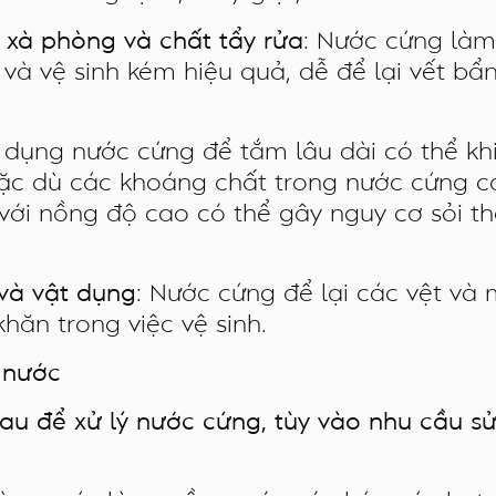
 xà phòng và chất tẩy rửa
: Nước cứng làm
ũ và vệ sinh kém hiệu quả, dễ để lại vết b
ử dụng nước cứng để tắm lâu dài có thể khi
Mặc dù các khoáng chất trong nước cứng c
 với nồng độ cao có thể gây nguy cơ sỏi t
và vật dụng
: Nước cứng để lại các vệt và
hăn trong việc vệ sinh.
 nước
u để xử lý nước cứng, tùy vào nhu cầu s