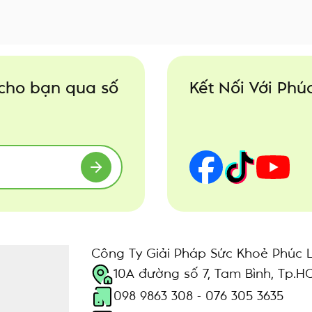
 cho bạn qua số
Kết Nối Với Ph
Công Ty Giải Pháp Sức Khoẻ Phúc 
10A đường số 7, Tam Bình, Tp.H
098 9863 308 - 076 305 3635