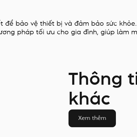
ết để bảo vệ thiết bị và đảm bảo sức khỏe.
ng pháp tối ưu cho gia đình, giúp làm mề
Thông t
khác
Xem thêm