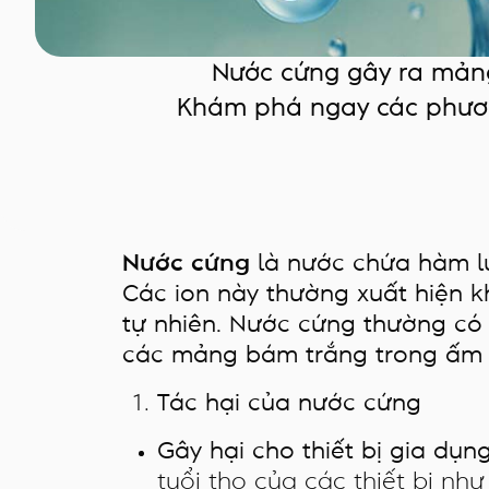
Nước cứng gây ra mảng
Khám phá ngay các phương
Nước cứng
là nước chứa hàm lư
Các ion này thường xuất hiện kh
tự nhiên. Nước cứng thường có 
các mảng bám trắng trong ấm đ
Tác hại của nước cứng
Gây hại cho thiết bị gia dụn
tuổi thọ của các thiết bị như