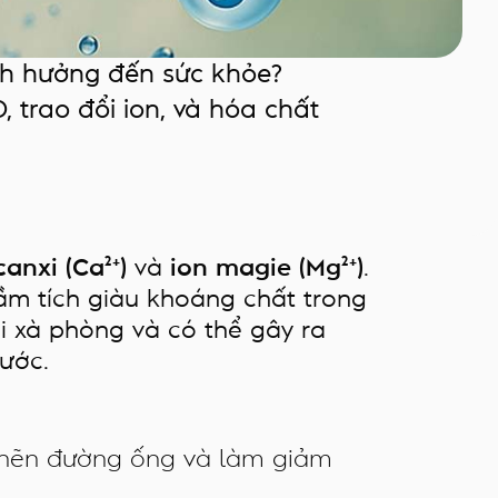
nh hưởng đến sức khỏe?
trao đổi ion, và hóa chất
canxi (Ca²⁺)
và
ion magie (Mg²⁺)
.
rầm tích giàu khoáng chất trong
i xà phòng và có thể gây ra
ước.
nghẽn đường ống và làm giảm