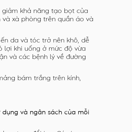
 giảm khả năng tạo bọt của
ẩn và xà phòng trên quần áo và
ến da và tóc trở nên khô, dễ
ó lợi khi uống ở mức độ vừa
hận và các bệnh lý về đường
 mảng bám trắng trên kính,
ử dụng và ngân sách của mỗi