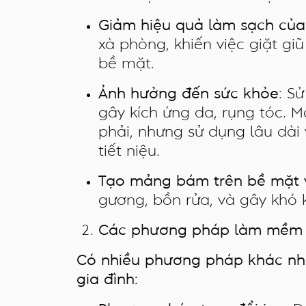
Giảm hiệu quả làm sạch của
xà phòng, khiến việc giặt gi
bề mặt.
Ảnh hưởng đến sức khỏe
: S
gây kích ứng da, rụng tóc. 
phải, nhưng sử dụng lâu dài
tiết niệu.
Tạo mảng bám trên bề mặt 
gương, bồn rửa, và gây khó k
Các phương pháp làm mềm
Có nhiều phương pháp khác nha
gia đình: