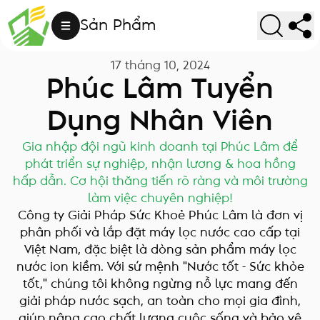
Sản Phẩm
17 tháng 10, 2024
Phúc Lâm Tuyển
Dụng Nhân Viên
Gia nhập đội ngũ kinh doanh tại Phúc Lâm để
phát triển sự nghiệp, nhận lương & hoa hồng
hấp dẫn. Cơ hội thăng tiến rõ ràng và môi trường
làm việc chuyên nghiệp!
Công ty Giải Pháp Sức Khoẻ Phúc Lâm là đơn vị
phân phối và lắp đặt máy lọc nước cao cấp tại
Việt Nam, đặc biệt là dòng sản phẩm máy lọc
nước ion kiềm. Với sứ mệnh "Nước tốt - Sức khỏe
tốt," chúng tôi không ngừng nỗ lực mang đến
giải pháp nước sạch, an toàn cho mọi gia đình,
giúp nâng cao chất lượng cuộc sống và bảo vệ