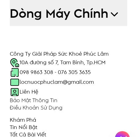
Dòng Máy Chính
Công Ty Giải Pháp Sức Khoẻ Phúc Lâm
10A đường số 7, Tam Bình, Tp.HCM
098 9863 308 - 076 305 3635
locnuocphuclam@gmail.com
Liên Hệ
Bảo Mật Thông Tin
Điều Khoản Sử Dụng
Khám Phá
Tin Nổi Bật
Tất Cả Bài Viết