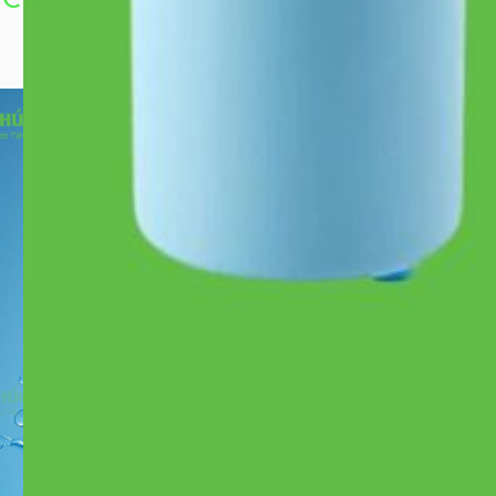
Thông Tin Chi Tiết Lõi Lọc USMα