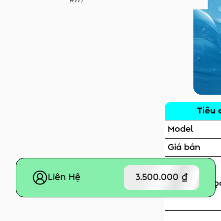
RW7
Tiêu 
Model
Giá bán
Liên Hệ
3.500.000 ₫
Khả năng lọ