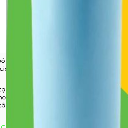
 bỏ 17 tạp chất, duy trì nguồn nước ion ki
ia, Grace, Hyper, Neo, Cure. Chính hãng, 
 tạp chất: Clo dư, Chất đục, tất cả trihalo
clorua metyl, bromoform, tetrachloroethyle
sâu), 2 -MIB (mốc mùi), chì hòa tan, 3 tạp 
cia/ Trim Ion US-100L