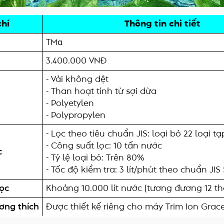
chí
Thông tin chi tiết
TMα
3.400.000 VNĐ
- Vải không dệt
- Than hoạt tính từ sợi dừa
- Polyetylen
- Polypropylen
- Lọc theo tiêu chuẩn JIS: loại bỏ 22 loại t
- Công suất lọc: 10 tấn nước
c
- Tỷ lệ loại bỏ: Trên 80%
- Tốc độ kiểm tra: 3 lít/phút theo chuẩn JIS
lọc
Khoảng 10.000 lít nước (tương đương 12 t
ơng thích
Được thiết kế riêng cho máy Trim Ion Grac