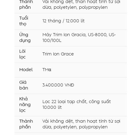
Thành
Vải không dệt, than hoạt tính từ sợi
phần
dừa, polyetylen, polypropylen
Tuổi
12 tháng / 12.000 lít
thọ
Ứng
Máy Trim Ion Gracia, US-8000, US-
dụng
100/100L
Lõi
Trim Ion Grace
lọc
Model
TMα
Giá
3.400.000 VNĐ
bán
Khả
Lọc 22 loại tạp chất, công suất
năng
10.000 lít
lọc
Thành
Vải không dệt, than hoạt tính từ sợi
phần
dừa, polyetylen, polypropylen