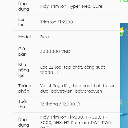
Ứng
Máy Trim Ion Hyper, Neo, Cure
dụng
Lõi
Trim Ion Ti-9000
lọc
Model
BMα
Giá
3.300.000 VNĐ
bán
Khả
Lọc 22 loại tạp chất, công suất
năng
12.000 lít
lọc
Thành
Vải không dệt, than hoạt tính từ sợi
phần
dừa, polyetylen, polypropylen
Tuổi
12 tháng / 12.000 lít
thọ
Máy Trim Ion Ti-9000, Ti-7000, Ti-
Ứng
8000, 5HX, H2 Premium, RW2, RW5,
dụng