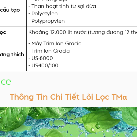
- Than hoạt tính từ sợi dừa
cấu tạo
- Polyetylen
- Polypropylen
lọc
Khoảng 12.000 lít nước (tương đương 12 t
- Máy Trim Ion Gracia
- Trim Ion Gracia
ơng thích
- US-8000
- US-100/100L
ace
Thông Tin Chi Tiết Lõi Lọc TMα