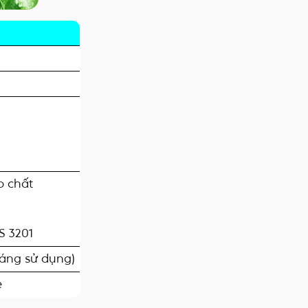
ạp chất
 S 3201
háng sử dụng)
e