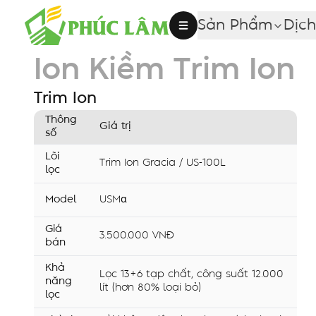
Sản Phẩm
Dịch
Lõi Lọc Nước
Ion Kiềm Trim Ion
Trim Ion
Thông
Giá trị
số
Lõi
Trim Ion Gracia / US-100L
lọc
Model
USMα
Giá
3.500.000 VNĐ
bán
Khả
Lọc 13+6 tạp chất, công suất 12.000
năng
lít (hơn 80% loại bỏ)
lọc