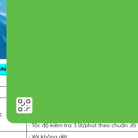
chí
Thông tin chi tiết
USMα
3.500.000 VNĐ
- Lọc theo tiêu chuẩn JIS: loại bỏ 13+6 loại
- Công suất lọc: 12 tấn nước
c
- Tỷ lệ loại bỏ: Trên 80%
- Tốc độ kiểm tra: 3 lít/phút theo chuẩn JIS
- Vải không dệt