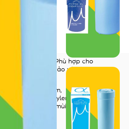
ềm sạch và an toàn. Phù hợp cho
thay thế dễ dàng, bảo vệ sức
methanes, chloroform,
ne, trichloroethylene, 1,1,1-
chất: geosmin (mốc mùi), phenol,