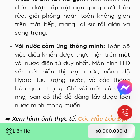
chính được lắp đặt gọn gàng dưới bồn
rửa, giải phóng hoàn toàn không gian
trên mặt bếp, mang lại sự tối giản và
sang trọng.
Vòi nước cảm ứng thông minh:
Toàn bộ
việc điều khiển được thực hiện trên một
vòi nước điện tử duy nhất. Màn hình LED
sắc nét hiển thị loại nước, nồng độ
Hydro, lưu lượng nước, và các thông
báo quan trọng. Chỉ với một cú chạm
nhẹ, bạn có thể dễ dàng lấy được loại
nước mình mong muốn.
➡️ Xem hình ảnh thực tế:
Các Mẫu Lắp Đặt
Trim Ion Gracia Âm Tủ Đẹp Nhất
Liên Hệ
60.000.000 ₫