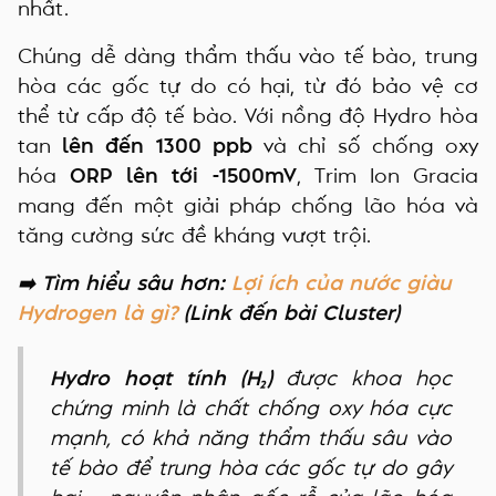
nhất.
Chúng dễ dàng thẩm thấu vào tế bào, trung
hòa các gốc tự do có hại, từ đó bảo vệ cơ
thể từ cấp độ tế bào. Với nồng độ Hydro hòa
tan
lên đến 1300 ppb
và chỉ số chống oxy
hóa
ORP lên tới -1500mV
, Trim Ion Gracia
mang đến một giải pháp chống lão hóa và
tăng cường sức đề kháng vượt trội.
➡️ Tìm hiểu sâu hơn:
Lợi ích của nước giàu
Hydrogen là gì?
(Link đến bài Cluster)
Hydro hoạt tính (H₂)
được khoa học
chứng minh là chất chống oxy hóa cực
mạnh, có khả năng thẩm thấu sâu vào
tế bào để trung hòa các gốc tự do gây