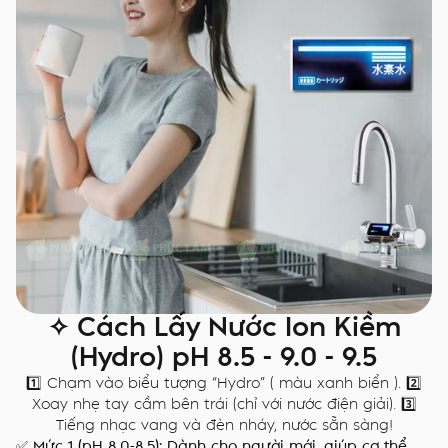
✧ Cách Lấy Nước Ion Kiềm
(Hydro) pH 8.5 - 9.0 - 9.5
1️⃣ Chạm vào biểu tượng “Hydro” ( màu xanh biển ). 2️⃣
Xoay nhẹ tay cầm bên trái (chỉ với nước điện giải). 3️⃣
Tiếng nhạc vang và đèn nháy, nước sẵn sàng!
✅ Mức 1 (pH 8.0-8.5): Dành cho người mới, giúp cơ thể