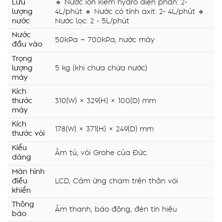
Lưu
🔹 Nước ion kiềm hydro điện phân: 2-
lượng
4L/phút 🔹 Nước có tính axit: 2- 4L/phút 🔹
nước
Nước lọc: 2 - 5L/phút
Nước
50kPa ~ 700kPa, nước máy
đầu vào
Trọng
lượng
5 kg (khi chưa chứa nước)
máy
Kích
thước
310(W) × 329(H) × 100(D) mm
máy
Kích
178(W) × 371(H) × 249(D) mm
thước vòi
Kiểu
Âm tủ, vòi Grohe của Đức
dáng
Màn hình
điều
LCD, Cảm ứng chạm trên thân vòi
khiển
Thông
Âm thanh, báo động, đèn tín hiệu
báo