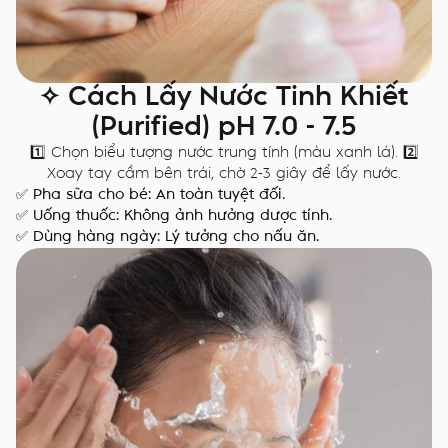
✧ Cách Lấy Nước Tinh Khiết
(Purified) pH 7.0 - 7.5
1️⃣ Chọn biểu tượng nước trung tính (màu xanh lá). 2️⃣
Xoay tay cầm bên trái, chờ 2-3 giây để lấy nước.
✅ Pha sữa cho bé: An toàn tuyệt đối.
✅ Uống thuốc: Không ảnh hưởng dược tính.
✅ Dùng hàng ngày: Lý tưởng cho nấu ăn.