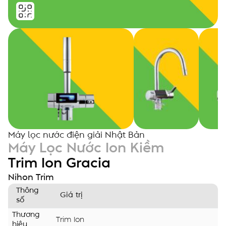
Máy lọc nước điện giải Nhật Bản
Máy Lọc Nước Ion Kiềm
Trim Ion Gracia
Nihon Trim
Thông
Giá trị
số
Thương
Trim Ion
hiệu