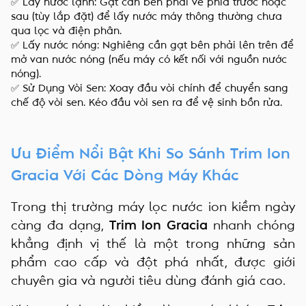
✅ Lấy nước lạnh: Gạt cần bên phải về phía trước hoặc
sau (tùy lắp đặt) để lấy nước máy thông thường chưa
qua lọc và điện phân.
✅ Lấy nước nóng: Nghiêng cần gạt bên phải lên trên để
mở van nước nóng (nếu máy có kết nối với nguồn nước
nóng).
✅ Sử Dụng Vòi Sen: Xoay đầu vòi chính để chuyển sang
chế độ vòi sen. Kéo đầu vòi sen ra để vệ sinh bồn rửa.
Ưu Điểm Nổi Bật Khi So Sánh Trim Ion
Gracia Với Các Dòng Máy Khác
Trong thị trường máy lọc nước ion kiềm ngày
càng đa dạng,
Trim Ion Gracia
nhanh chóng
khẳng định vị thế là một trong những sản
phẩm cao cấp và đột phá nhất, được giới
chuyên gia và người tiêu dùng đánh giá cao.