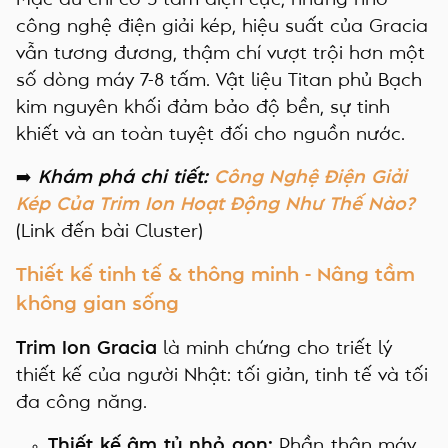
công nghệ điện giải kép, hiệu suất của Gracia
vẫn tương đương, thậm chí vượt trội hơn một
số dòng máy 7-8 tấm. Vật liệu Titan phủ Bạch
kim nguyên khối đảm bảo độ bền, sự tinh
khiết và an toàn tuyệt đối cho nguồn nước.
➡️
Khám phá chi tiết:
Công Nghệ Điện Giải
Kép Của Trim Ion Hoạt Động Như Thế Nào?
(Link đến bài Cluster)
Thiết kế tinh tế & thông minh - Nâng tầm
không gian sống
Trim Ion Gracia
là minh chứng cho triết lý
thiết kế của người Nhật: tối giản, tinh tế và tối
đa công năng.
Thiết kế âm tủ nhỏ gọn:
Phần thân máy