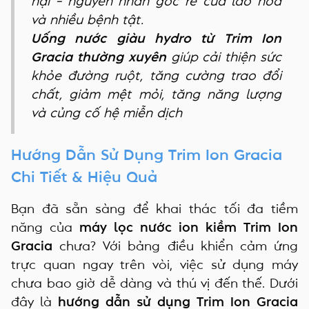
hại – nguyên nhân gốc rễ của lão hóa
và nhiều bệnh tật.
Uống nước giàu hydro từ Trim Ion
Gracia thường xuyên
giúp cải thiện sức
khỏe đường ruột, tăng cường trao đổi
chất, giảm mệt mỏi, tăng năng lượng
và củng cố hệ miễn dịch
Hướng Dẫn Sử Dụng Trim Ion Gracia
Chi Tiết & Hiệu Quả
Bạn đã sẵn sàng để khai thác tối đa tiềm
năng của
máy lọc nước ion kiềm Trim Ion
Gracia
chưa? Với bảng điều khiển cảm ứng
trực quan ngay trên vòi, việc sử dụng máy
chưa bao giờ dễ dàng và thú vị đến thế. Dưới
đây là
hướng dẫn sử dụng Trim Ion Gracia