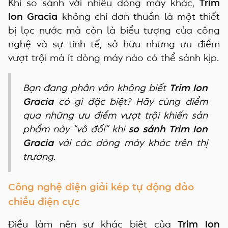
Khi so sánh với nhiều dòng máy khác,
Trim
Ion Gracia
không chỉ đơn thuần là một thiết
bị lọc nước mà còn là biểu tượng của công
nghệ và sự tinh tế, sở hữu những ưu điểm
vượt trội mà ít dòng máy nào có thể sánh kịp.
Bạn đang phân vân không biết
Trim Ion
Gracia
có gì đặc biệt? Hãy cùng điểm
qua những ưu điểm vượt trội khiến sản
phẩm này “vô đối” khi
so sánh Trim Ion
Gracia
với các dòng máy khác trên thị
trường.
Công nghệ điện giải kép tự động đảo
chiều điện cực
Điều làm nên sự khác biệt của
Trim Ion