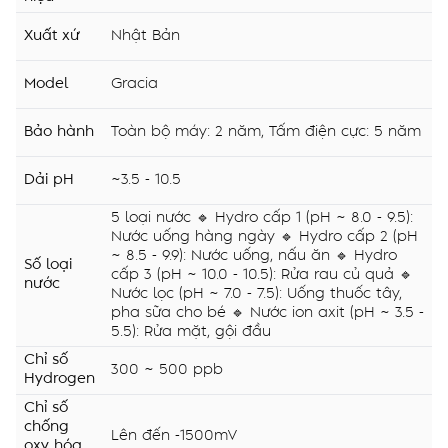
Xuất xứ
Nhật Bản
Model
Gracia
Bảo hành
Toàn bộ máy: 2 năm, Tấm điện cực: 5 năm
Dải pH
~3.5 - 10.5
5 loại nước 🔹 Hydro cấp 1 (pH ~ 8.0 - 9.5):
Nước uống hàng ngày 🔹 Hydro cấp 2 (pH
~ 8.5 - 9.9): Nước uống, nấu ăn 🔹 Hydro
Số loại
cấp 3 (pH ~ 10.0 - 10.5): Rửa rau củ quả 🔹
nước
Nước lọc (pH ~ 7.0 - 7.5): Uống thuốc tây,
pha sữa cho bé 🔹 Nước ion axit (pH ~ 3.5 -
5.5): Rửa mặt, gội đầu
Chỉ số
300 ~ 500 ppb
Hydrogen
Chỉ số
chống
Lên đến -1500mV
oxy hóa