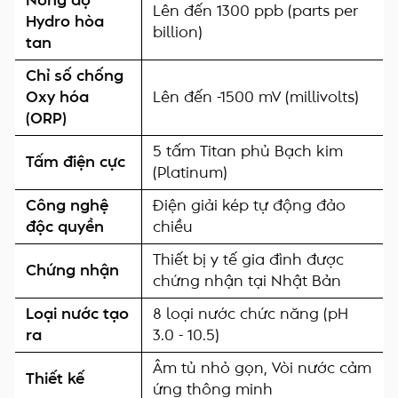
Nồng độ
Lên đến 1300 ppb (parts per
Hydro hòa
billion)
tan
Chỉ số chống
Oxy hóa
Lên đến -1500 mV (millivolts)
(ORP)
5 tấm Titan phủ Bạch kim
Tấm điện cực
(Platinum)
Công nghệ
Điện giải kép tự động đảo
độc quyền
chiều
Thiết bị y tế gia đình được
Chứng nhận
chứng nhận tại Nhật Bản
Loại nước tạo
8 loại nước chức năng (pH
ra
3.0 - 10.5)
Âm tủ nhỏ gọn, Vòi nước cảm
Thiết kế
ứng thông minh