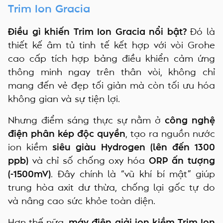
Trim Ion Gracia
Điều gì khiến Trim Ion Gracia nổi bật?
Đó là
thiết kế âm tủ tinh tế kết hợp với vòi Grohe
cao cấp tích hợp bảng điều khiển cảm ứng
thông minh ngay trên thân vòi, không chỉ
mang đến vẻ đẹp tối giản mà còn tối ưu hóa
không gian và sự tiện lợi.
Nhưng điểm sáng thực sự nằm ở
công nghệ
điện phân kép độc quyền
, tạo ra nguồn nước
ion kiềm
siêu giàu Hydrogen (lên đến 1300
ppb)
và chỉ số chống oxy hóa
ORP ấn tượng
(-1500mV)
. Đây chính là “vũ khí bí mật” giúp
trung hòa axit dư thừa, chống lại gốc tự do
và nâng cao sức khỏe toàn diện.
Hơn thế nữa,
máy điện giải ion kiềm Trim Ion