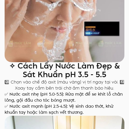
✧ Cách Lấy Nước Làm Đẹp &
Sát Khuẩn pH 3.5 - 5.5
1️⃣ Chọn vào chế độ axit (màu vàng) vị trí ngay tại vòi. 2️⃣
Xoay tay cầm bên trái chờ âm thanh báo hiệu.
✅ Nước axit nhẹ (pH 5.0-5.5): Rửa mặt để se khít lỗ chân
lông, gội đầu cho tóc bóng mượt.
✅ Nước axit mạnh (pH 2.5-4.5): Vệ sinh dao thớt, khử
khuẩn tay hoặc làm sạch vết thương.