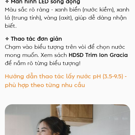
✧ Màn hình LED sống động
Màu sắc rõ ràng - xanh biển (nước kiềm), xanh
lá (trung tính), vàng (axit), giúp dễ dàng nhận
biết.
✧ Thao tác đơn giản
Chạm vào biểu tượng trên vòi để chọn nước
mong muốn. Xem sách
HDSD Trim Ion Gracia
để nắm rõ từng biểu tượng!
Hướng dẫn thao tác lấy nước pH (3.5-9.5) -
phù hợp theo từng nhu cầu