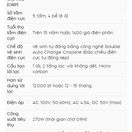
(ORP)
Số tấm
5 tấm, 4 bể (8 ô)
điện cực
Tuổi thọ
tấm điện
Trên 15 năm hoặc 1400 giờ điện phân
cực
Chế độ
Vệ sinh tự động bằng công nghệ Double
vệ sinh
Auto Change Crossline (Đảo chiều điện
điện cực
cực tự động kép)
Cấu tạo
1 lõi, 2 tầng lọc: vải không dệt, Micro-
lõi lọc
carbon
Hạn sử
dụng lõi
12.000 lít hoặc 12 - 15 tháng
lọc
Điện áp
AC 100V, 50-60Hz, AC 4.5A, DC 50V (max)
Công
suất tiêu
270W (thời gian chờ 0.9W)
thụ