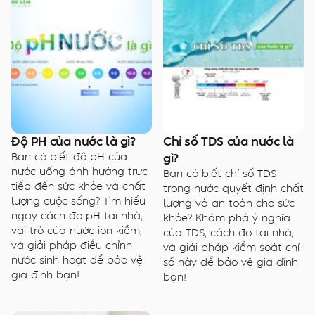
Độ PH của nước là gì?
Chỉ số TDS của nước là
Bạn có biết độ pH của
gì?
nước uống ảnh hưởng trực
Bạn có biết chỉ số TDS
tiếp đến sức khỏe và chất
trong nước quyết định chất
lượng cuộc sống? Tìm hiểu
lượng và an toàn cho sức
ngay cách đo pH tại nhà,
khỏe? Khám phá ý nghĩa
vai trò của nước ion kiềm,
của TDS, cách đo tại nhà,
và giải pháp điều chỉnh
và giải pháp kiểm soát chỉ
nước sinh hoạt để bảo vệ
số này để bảo vệ gia đình
gia đình bạn!
bạn!