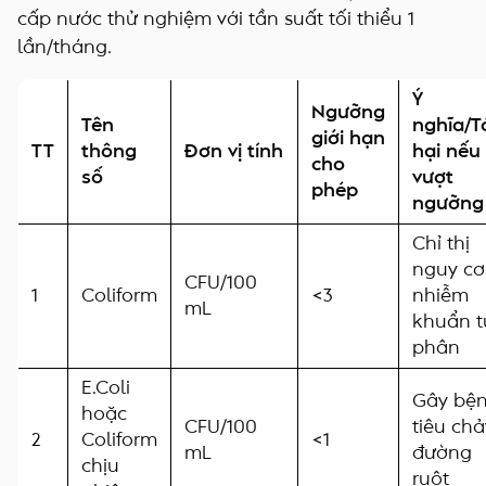
cấp nước thử nghiệm với tần suất tối thiểu 1
lần/tháng.
Ý
Ngưỡng
Tên
nghĩa/T
giới hạn
TT
thông
Đơn vị tính
hại nếu
cho
số
vượt
phép
ngưỡng
Chỉ thị
nguy cơ
CFU/100
1
Coliform
<3
nhiễm
mL
khuẩn t
phân
E.Coli
Gây bệ
hoặc
CFU/100
tiêu chả
2
Coliform
<1
mL
đường
chịu
ruột