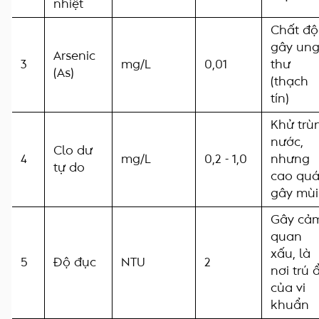
nhiệt
Chất độ
gây un
Arsenic
3
mg/L
0,01
thư
(As)
(thạch
tín)
Khử trù
nước,
Clo dư
4
mg/L
0,2 - 1,0
nhưng
tự do
cao qu
gây mùi
Gây cả
quan
xấu, là
5
Độ đục
NTU
2
nơi trú 
của vi
khuẩn