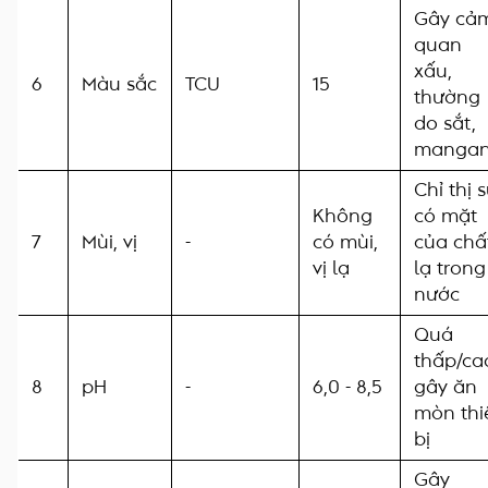
Gây cả
quan
xấu,
6
Màu sắc
TCU
15
thường
do sắt,
manga
Chỉ thị 
Không
có mặt
7
Mùi, vị
-
có mùi,
của chấ
vị lạ
lạ trong
nước
Quá
thấp/ca
8
pH
-
6,0 - 8,5
gây ăn
mòn thi
bị
Gây